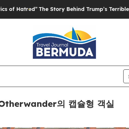
he Story Behind Trump’s Terrible Approval Rati
therwander의 캡슐형 객실