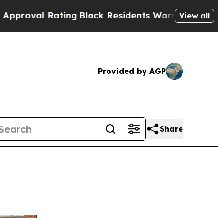
ng
Black Residents Warned of Abusive Cops for Ye
View all
Provided by AGP
Share