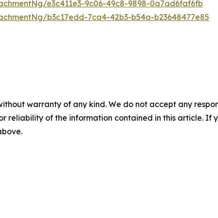
achmentNg/e3c411e3-9c06-49c8-9898-0a7ad6faf6fb
tachmentNg/b3c17edd-7ca4-42b3-b54a-b23648477e85
without warranty of any kind. We do not accept any responsib
r reliability of the information contained in this article. I
 above.